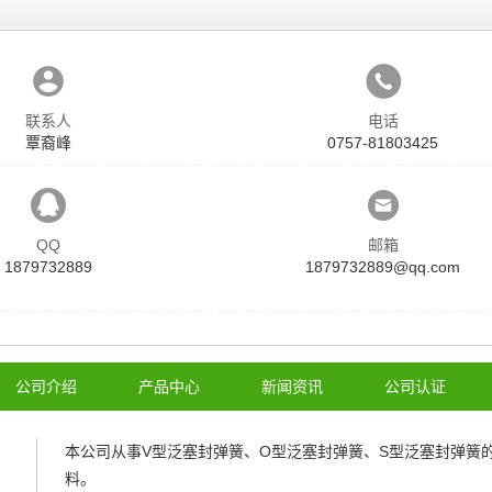
联系人
电话
覃裔峰
0757-81803425
QQ
邮箱
1879732889
1879732889@qq.com
公司介绍
产品中心
新闻资讯
公司认证
本公司从事
V型泛塞封弹簧
、
O型泛塞封弹簧
、
S型泛塞封弹簧
料。