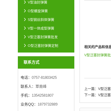
V型油封弹簧
O型螺旋弹簧
S型钢丝斜体弹簧
V型一体成型弹簧
V型泛塞封弹簧批发
O型泛塞封弹簧定制
相关的产品和信
V型泛塞封弹簧
联系方式
电话：
0757-81803425
联系人：
覃裔峰
上一篇：
V型泛
下一篇：
V型泛
手机：
13542581807
业务QQ：
1879732889